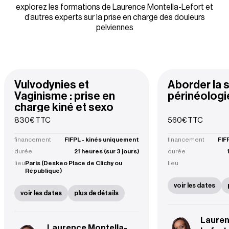
explorez les formations de Laurence Montella-Lefort et
d’autres experts sur la prise en charge des douleurs
pelviennes
Vulvodynies et
Aborder la s
Vaginisme : prise en
périnéologi
charge kiné et sexo
830€ TTC
560€ TTC
financement
FIFPL - kinés uniquement
financement
FIF
durée
21 heures (sur 3 jours)
durée
lieu
Paris (Deskeo Place de Clichy ou
lieu
République)
voir les dates
voir les dates
plus de détails
Lauren
Laurence Montella-