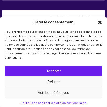
la certification qualité a été
Gérer le consentement
délivrée au titre de la catégorie
d’action suivante : actions de
Pour offrir les meilleures expériences, nous utilisons des technologies
formation.
telles que les cookies pour stocker et/ou accéder aux informations des
appareils. Le fait de consentir à ces technologies nous permettra de
traiter des données telles que le comportement de navigation ou les ID
uniques sur ce site. Le fait de ne pas consentir ou de retirer son
Mentions légales
consentement peut avoir un effet négatif sur certaines caractéristiques
Politique de confidentialité
et fonctions.
Accepter
©Hey Lilie 2026. Tous droits réservés
Refuser
Voir les préférences
Politique de cookies
Politique de confidentialité