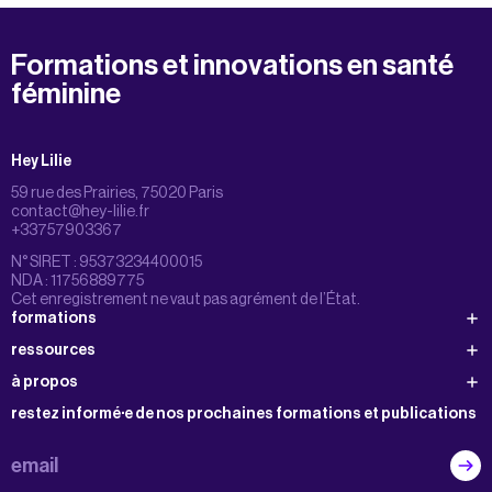
Formations et innovations en santé
féminine
Hey Lilie
59 rue des Prairies, 75020 Paris
contact@hey-lilie.fr
+33757903367
N° SIRET : 95373234400015
NDA : 11756889775
Cet enregistrement ne vaut pas agrément de l’État.
formations
ressources
à propos
restez informé·e de nos prochaines formations et publications
email