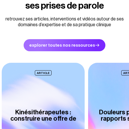
ses prises de parole
retrouvez ses articles, interventions et vidéos autour de ses
domaines d’expertise et de sa pratique clinique
explorer toutes nos ressources
ARTICLE
ART
Kinésithérapeutes :
Douleurs 
construire une offre de
rapports s
soins hors
rôle ess